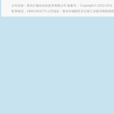
公司名称：青岛行健自动化技术有限公司 备案号： Copyright © 2010-2011
联系电话：18661603275 公司地址：青岛市城阳区后古镇工业园书雨路西段 Po