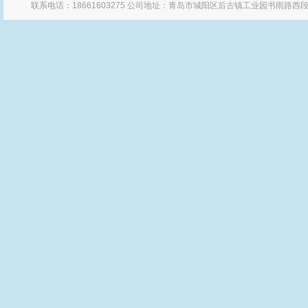
联系电话：18661603275 公司地址：青岛市城阳区后古镇工业园书雨路西段 Po