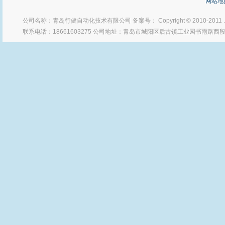
网站地
公司名称：青岛行健自动化技术有限公司 备案号： Copyright © 2010-2011
联系电话：18661603275 公司地址：青岛市城阳区后古镇工业园书雨路西段 Po